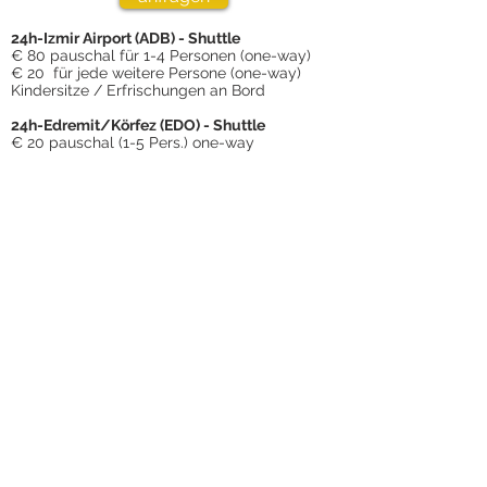
24h-Izmir Airport (ADB) - Shuttle
€ 80 pauschal für 1-4 Personen (one-way)
€ 20 für jede weitere Persone (one-way)
Kindersitze / Erfrischungen an Bord
24h-Edremit/Körfez (EDO) - Shuttle
€ 20 pauschal (1-5 Pers.) one-way
Das Resort
KURZ & BÜNDIG
AUSSTATTUNG
ZIMMER & PREISE
BILDERGALERIE
UMWELT & SOZIALES
FRAGEN & ANTWORTEN
Die Olivenriviera