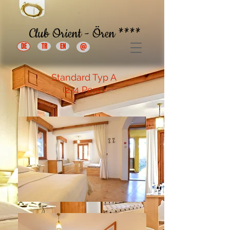
Club Orient - Ören ****
DE
TR
EN
@
Standard Typ A
(2-4 Pers.)