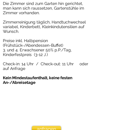
Die Zimmer sind zum Garten hin gerichtet,
man kann sich raussetzen, Gartenstühle im
Zimmer vorhanden.
Zimmerreinigung täglich, Handtuchwechsel
variabel, Kinderbett, Kleinkindutensilien auf
Wunsch.
Preise
inkl. Halbpension
(Frühstück-/Abendessen-Buffet)
3. und 4. Erwachsen
er 50% p.P./Tag,
Kinderfestpreis
(3-12 J.)
Check-in: 14 Uhr / Check-out: 11 Uhr oder
auf Anfrage
Kein Mindestaufenthalt, keine festen
An-/Abreisetage
20.06.-11.07
.
11.07.-06.09
.
06.09.-13.09
.
ab € 74 p.P./Tag
ab € 84 p.P./Tag
ab € 80 p.P./Tag
Chd (3-12 J.):
Chd (3-12 J.):
Chd (3-12 J.):
€ 25/Tag
€ 32/Tag
€ 30/Tag
anfragen