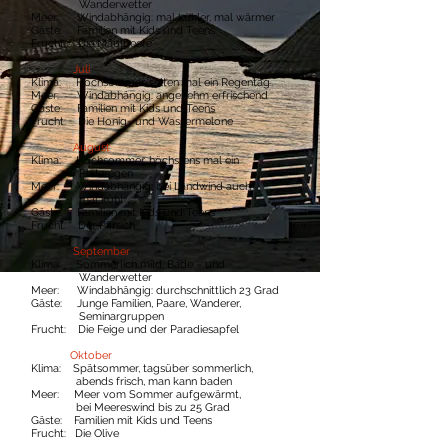
Wanderwetter
Meer: Windabhängig: mal kühler, mal wärmer
Gäste: Familien mit Kids und Teens
Frucht: Die Maulbeere
Juli
Klima: Hochsommer, selten mal ein Regentag
Meer: Windabhängig: angenehm erfrischend
Gäste: Familien mit Kids und Teens
Frucht: Die Honig- und Wassermelone
August
Klima: Hochsommer, höchstens mal ein
Platzregen
Meer: Windabhängig: bei Landwind auch
mal kühl
Gäste: Familien mit Kids und Teens
Frucht: Der Pfirsich
September
Klima: Sommerlich mild, Bade – und
Wanderwetter
Meer: Windabhängig: durchschnittlich 23 Grad
Gäste: Junge Familien, Paare, Wanderer,
Seminargruppen
Frucht: Die Feige und der Paradiesapfel
Oktober
Klima: Spätsommer, tagsüber sommerlich,
abends frisch, man kann baden
Meer: Meer vom Sommer aufgewärmt,
bei Meereswind bis zu 25 Grad
Gäste: Familien mit Kids und Teens
Frucht: Die Olive