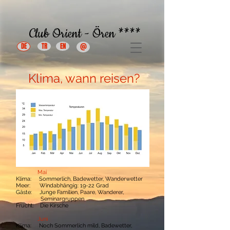
Club Orient - Ören ****
DE
TR
EN
@
Klima, wann reisen?
Mai
Klima: Sommerlich, Badewetter, Wanderwetter
Meer: Windabhängig: 19-22 Grad
Gäste: Junge Familien, Paare, Wanderer,
Seminargruppen
Frucht: Die Kirsche
Juni
Klima: Noch Sommerlich mild, Badewetter,